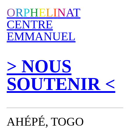
O
R
P
H
E
L
I
N
A
T
CENTRE
EMMANUEL
> NOUS
SOUTENIR <
AHÉPÉ, TOGO